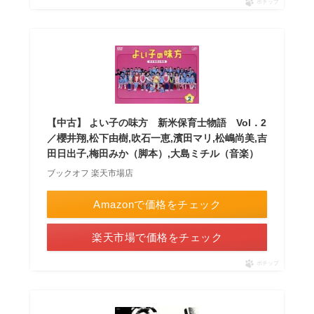
ポチップ
【中古】 よい子の味方 新米保育士物語 Vol．2
／櫻井翔,松下由樹,吹石一恵,濱田マリ,松嶋尚美,吉
田日出子,梅田みか（脚本）,大島ミチル（音楽）
ブックオフ 楽天市場店
Amazonで価格をチェック
楽天市場で価格をチェック
ポチップ