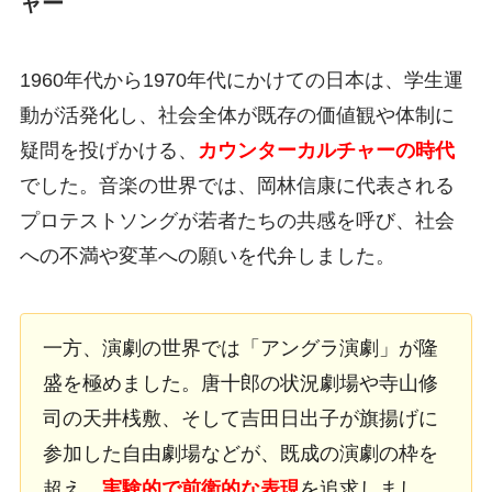
ャー
1960年代から1970年代にかけての日本は、学生運
動が活発化し、社会全体が既存の価値観や体制に
疑問を投げかける、
カウンターカルチャーの時代
でした。音楽の世界では、岡林信康に代表される
プロテストソングが若者たちの共感を呼び、社会
への不満や変革への願いを代弁しました。
一方、演劇の世界では「アングラ演劇」が隆
盛を極めました。唐十郎の状況劇場や寺山修
司の天井桟敷、そして吉田日出子が旗揚げに
参加した自由劇場などが、既成の演劇の枠を
超え、
実験的で前衛的な表現
を追求しまし