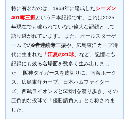
特に有名なのは、1968年に達成した
シーズン
401奪三振
という日本記録です。これは2025
年現在でも破られていない偉大な記録として
語り継がれています。 また、オールスターゲ
ームでの
9者連続奪三振
や、広島東洋カープ時
代に生まれた
「江夏の21球」
など、記憶にも
記録にも残る名場面を数多く生み出しまし
た。 阪神タイガースを皮切りに、南海ホーク
ス、広島東洋カープ、日本ハムファイター
ズ、西武ライオンズと5球団を渡り歩き、その
圧倒的な投球で「優勝請負人」とも称されま
した。