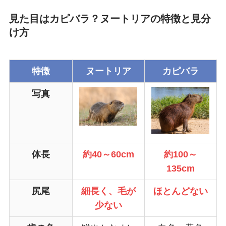
見た目はカピバラ？ヌートリアの特徴と見分
け方
特徴
ヌートリア
カピバラ
写真
体長
約40～60cm
約100～
135cm
尻尾
細長く、毛が
ほとんどない
少ない