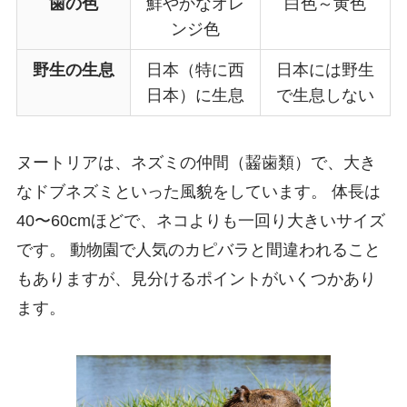
歯の色
鮮やかなオレ
白色～黄色
ンジ色
野生の生息
日本（特に西
日本には野生
日本）に生息
で生息しない
ヌートリアは、ネズミの仲間（齧歯類）で、大き
なドブネズミといった風貌をしています。 体長は
40〜60cmほどで、ネコよりも一回り大きいサイズ
です。 動物園で人気のカピバラと間違われること
もありますが、見分けるポイントがいくつかあり
ます。