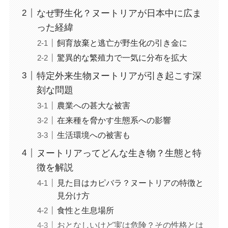
なぜ野生化？ヌートリアが日本中に広ま
った経緯
飼育放棄と逃亡が野生化の引き金に
驚異的な繁殖力で一気に分布を拡大
特定外来生物ヌートリアが引き起こす深
刻な問題
農業への甚大な被害
在来種を脅かす生態系への影響
生活環境への被害も
ヌートリアってどんな生き物？生態と特
徴を解説
見た目はカピバラ？ヌートリアの特徴と
見分け方
食性と生息場所
おとなしいけど実は危険？その性格とは