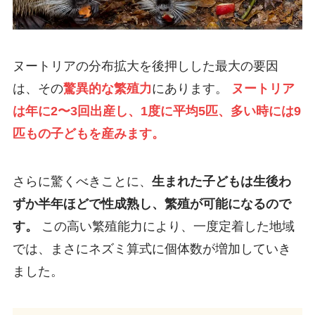
ヌートリアの分布拡大を後押しした最大の要因
は、その
驚異的な繁殖力
にあります。
ヌートリア
は年に2〜3回出産し、1度に平均5匹、多い時には9
匹もの子どもを産みます。
さらに驚くべきことに、
生まれた子どもは生後わ
ずか半年ほどで性成熟し、繁殖が可能になるので
す。
この高い繁殖能力により、一度定着した地域
では、まさにネズミ算式に個体数が増加していき
ました。