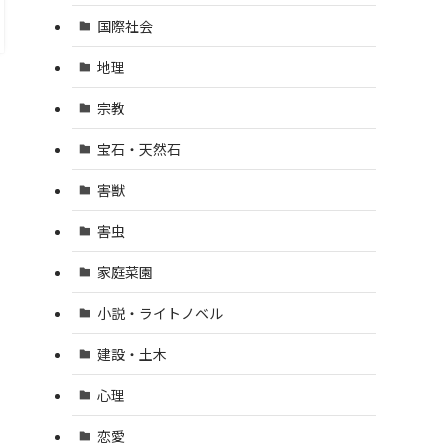
国際社会
地理
宗教
宝石・天然石
害獣
害虫
家庭菜園
小説・ライトノベル
建設・土木
心理
恋愛