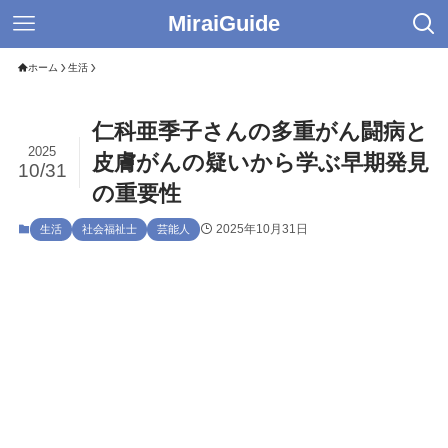
MiraiGuide
ホーム
生活
仁科亜季子さんの多重がん闘病と
2025
皮膚がんの疑いから学ぶ早期発見
10/31
の重要性
2025年10月31日
生活
社会福祉士
芸能人