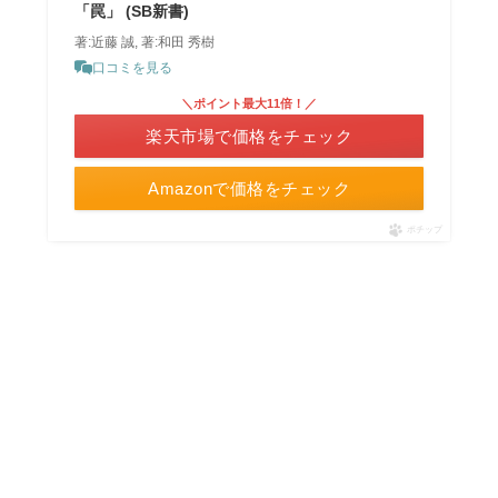
「罠」 (SB新書)
著:近藤 誠, 著:和田 秀樹
口コミを見る
＼ポイント最大11倍！／
楽天市場で価格をチェック
Amazonで価格をチェック
ポチップ