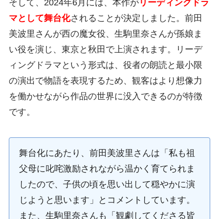
そして、2024年6月には、本作が
リーディングドラ
マとして舞台化
されることが決定しました。前田
美波里さんが西の魔女役、生駒里奈さんが孫娘ま
い役を演じ、東京と秋田で上演されます。リーデ
ィングドラマという形式は、役者の朗読と最小限
の演出で物語を表現するため、観客はより想像力
を働かせながら作品の世界に没入できるのが特徴
です。
舞台化にあたり、前田美波里さんは「私も祖
父母に叱咤激励されながら温かく育てられま
したので、子供の頃を思い出して穏やかに演
じようと思います」とコメントしています。
また、生駒里奈さんも「観劇してくださる皆