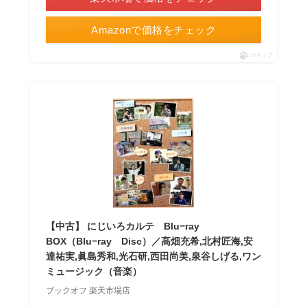
Amazonで価格をチェック
ポチップ
【中古】 にじいろカルテ Blu−ray
BOX（Blu−ray Disc）／高畑充希,北村匠海,安
達祐実,眞島秀和,光石研,西田尚美,泉谷しげる,ワン
ミュージック（音楽）
ブックオフ 楽天市場店