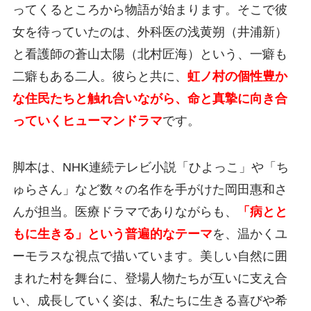
ってくるところから物語が始まります。そこで彼
女を待っていたのは、外科医の浅黄朔（井浦新）
と看護師の蒼山太陽（北村匠海）という、一癖も
二癖もある二人。彼らと共に、
虹ノ村の個性豊か
な住民たちと触れ合いながら、命と真摯に向き合
っていくヒューマンドラマ
です。
脚本は、NHK連続テレビ小説「ひよっこ」や「ち
ゅらさん」など数々の名作を手がけた岡田惠和さ
んが担当。医療ドラマでありながらも、
「病とと
もに生きる」という普遍的なテーマ
を、温かくユ
ーモラスな視点で描いています。美しい自然に囲
まれた村を舞台に、登場人物たちが互いに支え合
い、成長していく姿は、私たちに生きる喜びや希