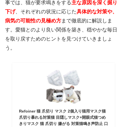
事では、猫が要求鳴きをする
主な原因を深く掘り
下げ
、それぞれの状況に応じた
具体的な対策や、
病気の可能性の見極め方
まで徹底的に解説しま
す。愛猫とのより良い関係を築き、穏やかな毎日
を取り戻すためのヒントを見つけていきましょ
う。
Refoiner 猫 爪切り マスク 2個入り猫用マスク猫
爪切り暴れる対策猫 目隠しマスク+開眼式猫つめ
きりマスク 猫 爪切り 嫌がる 対策猫鳴き声防止 口