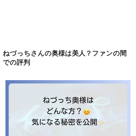
ねづっちさんの奥様は美人？ファンの間
での評判