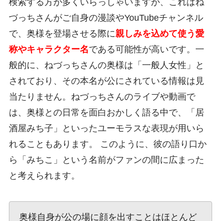
検索する方が多くいらっしゃいますが、これはね
づっちさんがご自身の漫談やYouTubeチャンネル
で、奥様を登場させる際に
親しみを込めて使う愛
称やキャラクター名
である可能性が高いです。一
般的に、ねづっちさんの奥様は「一般人女性」と
されており、その本名が公にされている情報は見
当たりません。ねづっちさんのライブや動画で
は、奥様との日常を面白おかしく語る中で、「居
酒屋みち子」といったユーモラスな表現が用いら
れることもあります。 このように、彼の語り口か
ら「みちこ」という名前がファンの間に広まった
と考えられます。
奥様自身が公の場に顔を出すことはほとんど