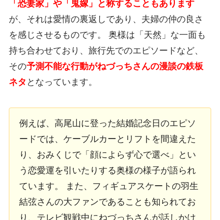
「恐妻家」や「鬼嫁」と称することもあります
が、それは愛情の裏返しであり、夫婦の仲の良さ
を感じさせるものです。 奥様は「天然」な一面も
持ち合わせており、旅行先でのエピソードなど、
その
予測不能な行動がねづっちさんの漫談の鉄板
ネタ
となっています。
例えば、高尾山に登った結婚記念日のエピソ
ードでは、ケーブルカーとリフトを間違えた
り、おみくじで「顔によらず心で選べ」とい
う恋愛運を引いたりする奥様の様子が語られ
ています。 また、フィギュアスケートの羽生
結弦さんの大ファンであることも知られてお
り、テレビ観戦中にねづっちさんが話しかけ