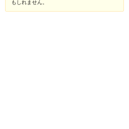
もしれません。