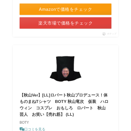
Amazonで価格をチェック
楽天市場で価格をチェック
ポチップ
【秋山Ver】[LL]ロバート秋山プロデュース！体
ものまねTシャツ BOTY 秋山竜次 仮装 ハロ
ウィン コスプレ おもしろ ロバート 秋山
芸人 お笑い【売れ筋】 (LL)
BOTY
口コミを見る