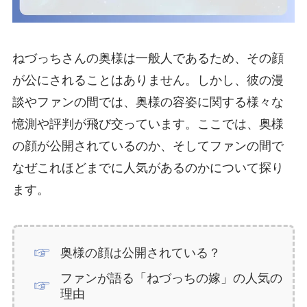
ねづっちさんの奥様は一般人であるため、その顔
が公にされることはありません。しかし、彼の漫
談やファンの間では、奥様の容姿に関する様々な
憶測や評判が飛び交っています。ここでは、奥様
の顔が公開されているのか、そしてファンの間で
なぜこれほどまでに人気があるのかについて探り
ます。
奥様の顔は公開されている？
ファンが語る「ねづっちの嫁」の人気の
理由