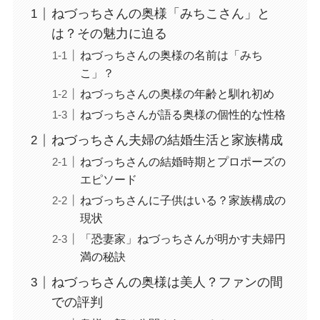
ねづっちさんの奥様「みちこさん」と
は？その魅力に迫る
ねづっちさんの奥様の名前は「みち
こ」？
ねづっちさんの奥様の年齢と馴れ初め
ねづっちさんが語る奥様の個性的な性格
ねづっちさん夫婦の結婚生活と家族構成
ねづっちさんの結婚時期とプロポーズの
エピソード
ねづっちさんに子供はいる？家族構成の
現状
「恐妻家」ねづっちさんが明かす夫婦円
満の秘訣
ねづっちさんの奥様は美人？ファンの間
での評判