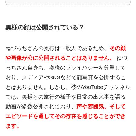
奥様の顔は公開されている？
ねづっちさんの奥様は一般人であるため、
その顔
や画像が公に公開されることはありません。
ねづ
っちさん自身も、奥様のプライバシーを尊重して
おり、メディアやSNSなどで顔写真を公開するこ
とはありません。しかし、彼のYouTubeチャンネル
では、奥様との旅行の様子や日常の出来事を語る
動画が多数公開されており、
声や雰囲気、そして
エピソードを通してその存在を感じることができ
ます。