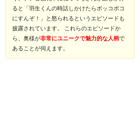
ると「羽生くんの時話しかけたらボッコボコ
にすんぞ！」と怒られるというエピソードも
披露されています。 これらのエピソードか
ら、奥様が
非常にユニークで魅力的な人柄
で
あることが伺えます。