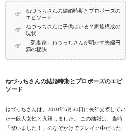
ねづっちさんの結婚時期とプロポーズの
エピソード
ねづっちさんに子供はいる？家族構成の
現状
「恐妻家」ねづっちさんが明かす夫婦円
満の秘訣
ねづっちさんの結婚時期とプロポーズのエピ
ソード
ねづっちさんは、2010年6月30日に長年交際してい
た一般人女性と入籍しました。 この結婚は、当時
「整いました！」のなぞかけでブレイク中だった