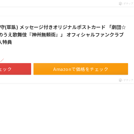
ポチップ
守(草臥) メッセージ付きオリジナルポストカード 「劇団☆
 いのうえ歌舞伎『神州無頼街』」 オフィシャルファンクラブ
購入特典
！／
ェック
Amazonで価格をチェック
ポチップ