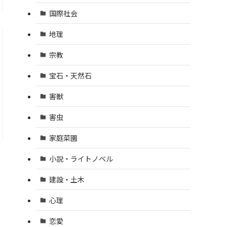
国際社会
地理
宗教
宝石・天然石
害獣
害虫
家庭菜園
小説・ライトノベル
建設・土木
心理
恋愛