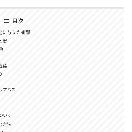
目次
会に与えた衝撃
と影
語
葛藤
り
リアパス
ついて
む方法