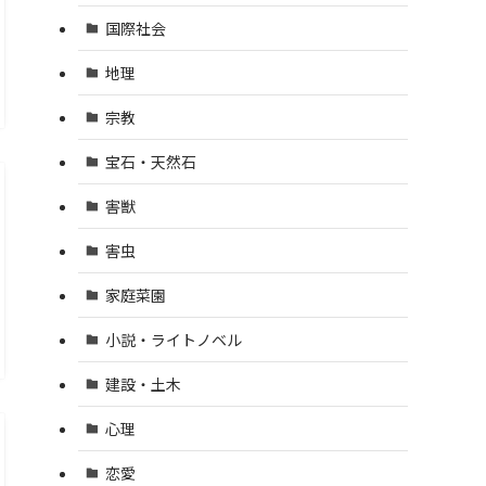
国際社会
地理
宗教
宝石・天然石
害獣
害虫
家庭菜園
小説・ライトノベル
建設・土木
心理
恋愛