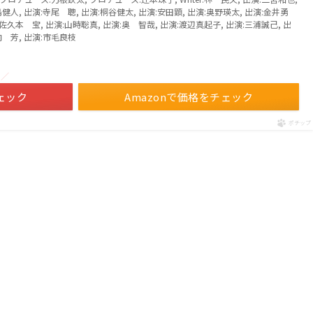
健人, 出演:寺尾 聰, 出演:桐谷健太, 出演:安田顕, 出演:奥野瑛太, 出演:金井勇
:佐久本 宝, 出演:山時聡真, 出演:奥 智哉, 出演:渡辺真起子, 出演:三浦誠己, 出
向 芳, 出演:市毛良枝
！／
ェック
Amazonで価格をチェック
ポチップ