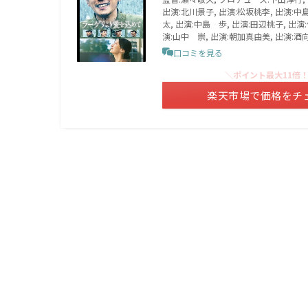
出演:北川景子, 出演:松坂桃李, 出演:中島
太, 出演:中島 歩, 出演:田辺桃子, 出演
演:山中 崇, 出演:朝加真由美, 出演:酒
口コミを見る
＼ポイント最大11倍
楽天市場で価格をチ