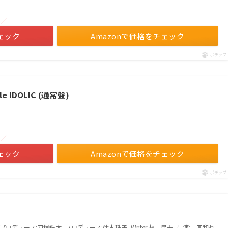
！／
ェック
Amazonで価格をチェック
ポチップ
e IDOLIC (通常盤)
！／
ェック
Amazonで価格をチェック
ポチップ
プロデュース:刀根鉄太, プロデュース:辻本珠子, Writer:林 民夫, 出演:二宮和也,