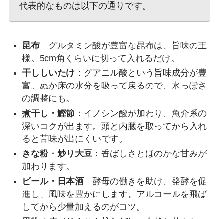
代表的なものは以下の通りです。
昆布
：グルタミン酸が豊富な昆布は、旨味の王
様。5cm角くらいに切って入れるだけ。
干ししいたけ
：グアニル酸という旨味成分が豊
富。ぬか床の水分を吸って戻るので、水っぽさ
の調整にも。
煮干し・鰹節
：イノシン酸が加わり、魚介系の
深いコクが出ます。頭と内臓を取ってから入れ
ると苦味が出にくいです。
きな粉・炒り大豆
：香ばしさとほのかな甘みが
加わります。
ビール・日本酒
：酵母の働きを助け、発酵を促
進し、風味を豊かにします。アルコールを飛ば
してから少量加えるのがコツ。