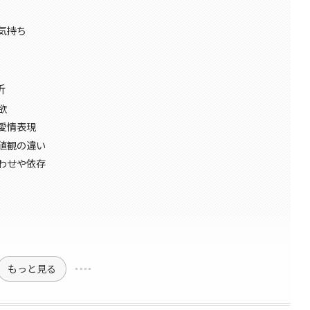
気持ち
析
欲
愛情表現
値観の違い
わせや依存
もっと見る