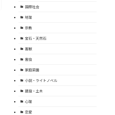
国際社会
地理
宗教
宝石・天然石
害獣
害虫
家庭菜園
小説・ライトノベル
建設・土木
心理
恋愛