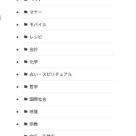
マナー
見
モバイル
レシピ
会計
化学
占い・スピリチュアル
哲学
国際社会
地理
宗教