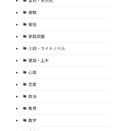
宝石・天然石
害獣
害虫
家庭菜園
小説・ライトノベル
建設・土木
心理
恋愛
政治
教育
数学