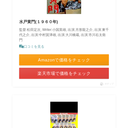
水戸黄門(１９６０年)
監督:松田定次, Writer:小国英雄, 出演:月形龍之介, 出演:東千
代之介, 出演:中村賀津雄, 出演:大川橋蔵, 出演:市川右太衛
門
口コミを見る
Amazonで価格をチェック
楽天市場で価格をチェック
ポチップ