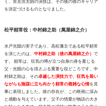
く、里見浩太朗の演技は、その後の彼のキャリア
を決定づけるものとなりました。
松平頼常役：中村錦之助（萬屋錦之介）
水戸光圀の実子であり、高松藩主である松平頼常
を演じたのは、
中村錦之助（後の萬屋錦之介）
で
す。 頼常は、狂気の噂が立つ自身の身を案じる
父・光圀の心を揺さぶる重要な役どころです。中
村錦之助は、その
卓越した演技力で、狂気を装い
ながらも陰謀に立ち向かう頼常の複雑な心情
を見
事に表現しました。彼の存在が、この映画に深み
と感動を与えています。父子の情愛が物語の大き