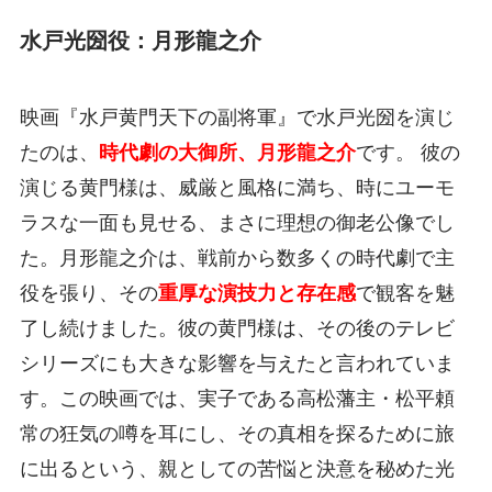
水戸光圀役：月形龍之介
映画『水戸黄門天下の副将軍』で水戸光圀を演じ
たのは、
時代劇の大御所、月形龍之介
です。 彼の
演じる黄門様は、威厳と風格に満ち、時にユーモ
ラスな一面も見せる、まさに理想の御老公像でし
た。月形龍之介は、戦前から数多くの時代劇で主
役を張り、その
重厚な演技力と存在感
で観客を魅
了し続けました。彼の黄門様は、その後のテレビ
シリーズにも大きな影響を与えたと言われていま
す。この映画では、実子である高松藩主・松平頼
常の狂気の噂を耳にし、その真相を探るために旅
に出るという、親としての苦悩と決意を秘めた光