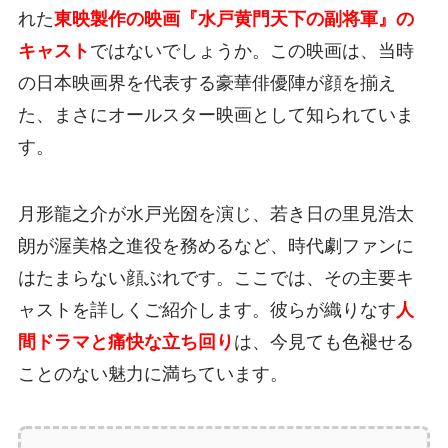
れた
東映製作の映画『水戸黄門天下の副将軍』の
キャスト
ではないでしょうか。この映画は、当時
の日本映画界を代表する豪華俳優陣が顔を揃え
た、まさにオールスター映画として知られていま
す。
月形龍之介が水戸光圀を演じ、若き日の里見浩太
朗が渥美格之進役を務めるなど、時代劇ファンに
はたまらない顔ぶれです。ここでは、その主要キ
ャストを詳しくご紹介します。彼らが織りなす
人
間ドラマと痛快な立ち回り
は、今見ても色褪せる
ことのない魅力に満ちています。