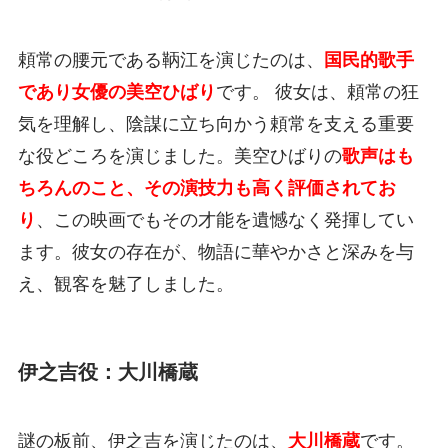
頼常の腰元である鞆江を演じたのは、
国民的歌手
であり女優の美空ひばり
です。 彼女は、頼常の狂
気を理解し、陰謀に立ち向かう頼常を支える重要
な役どころを演じました。美空ひばりの
歌声はも
ちろんのこと、その演技力も高く評価されてお
り
、この映画でもその才能を遺憾なく発揮してい
ます。彼女の存在が、物語に華やかさと深みを与
え、観客を魅了しました。
伊之吉役：大川橋蔵
謎の板前、伊之吉を演じたのは、
大川橋蔵
です。