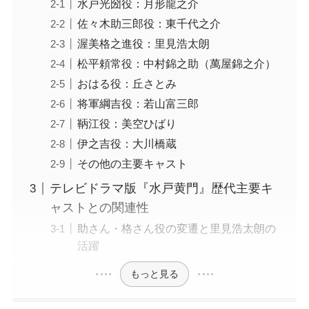
水戸光圀役：月形龍之介
佐々木助三郎役：東千代之介
渥美格之進役：里見浩太朗
松平頼常役：中村錦之助（萬屋錦之介）
おはる役：丘さとみ
将軍綱吉役：若山富三郎
鞆江役：美空ひばり
伊之吉役：大川橋蔵
その他の主要キャスト
テレビドラマ版『水戸黄門』歴代主要キ
ャストとの関連性
助さん・格さん役の変遷と里見浩太朗の
活躍
もっと見る