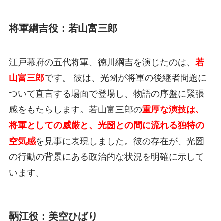
将軍綱吉役：若山富三郎
江戸幕府の五代将軍、徳川綱吉を演じたのは、
若
山富三郎
です。 彼は、光圀が将軍の後継者問題に
ついて直言する場面で登場し、物語の序盤に緊張
感をもたらします。若山富三郎の
重厚な演技は、
将軍としての威厳と、光圀との間に流れる独特の
空気感
を見事に表現しました。彼の存在が、光圀
の行動の背景にある政治的な状況を明確に示して
います。
鞆江役：美空ひばり