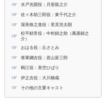
水戸光圀役：月形龍之介
佐々木助三郎役：東千代之介
渥美格之進役：里見浩太朗
松平頼常役：中村錦之助（萬屋錦之
介）
おはる役：丘さとみ
将軍綱吉役：若山富三郎
鞆江役：美空ひばり
伊之吉役：大川橋蔵
その他の主要キャスト