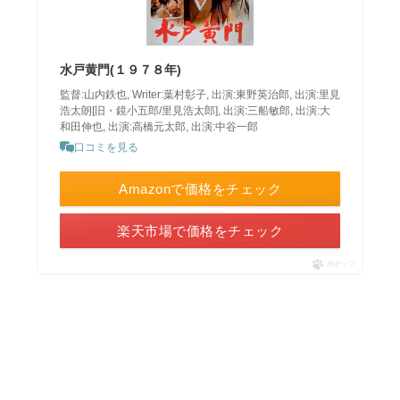
水戸黄門(１９７８年)
監督:山内鉄也, Writer:葉村彰子, 出演:東野英治郎, 出演:里見
浩太朗[旧・鏡小五郎/里見浩太郎], 出演:三船敏郎, 出演:大
和田伸也, 出演:高橋元太郎, 出演:中谷一郎
口コミを見る
Amazonで価格をチェック
楽天市場で価格をチェック
ポチップ