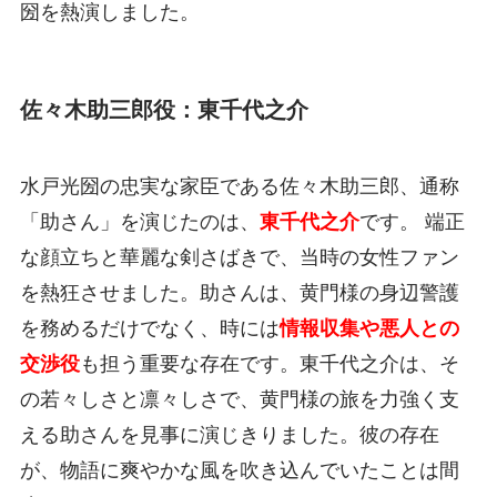
圀を熱演しました。
佐々木助三郎役：東千代之介
水戸光圀の忠実な家臣である佐々木助三郎、通称
「助さん」を演じたのは、
東千代之介
です。 端正
な顔立ちと華麗な剣さばきで、当時の女性ファン
を熱狂させました。助さんは、黄門様の身辺警護
を務めるだけでなく、時には
情報収集や悪人との
交渉役
も担う重要な存在です。東千代之介は、そ
の若々しさと凛々しさで、黄門様の旅を力強く支
える助さんを見事に演じきりました。彼の存在
が、物語に爽やかな風を吹き込んでいたことは間