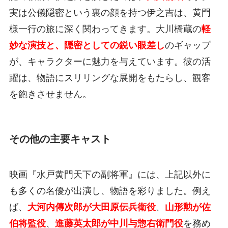
実は公儀隠密という裏の顔を持つ伊之吉は、黄門
様一行の旅に深く関わってきます。大川橋蔵の
軽
妙な演技と、隠密としての鋭い眼差し
のギャップ
が、キャラクターに魅力を与えています。彼の活
躍は、物語にスリリングな展開をもたらし、観客
を飽きさせません。
その他の主要キャスト
映画『水戸黄門天下の副将軍』には、上記以外に
も多くの名優が出演し、物語を彩りました。例え
ば、
大河内傳次郎が大田原伝兵衛役
、
山形勲が佐
伯将監役
、
進藤英太郎が中川与惣右衛門役
を務め