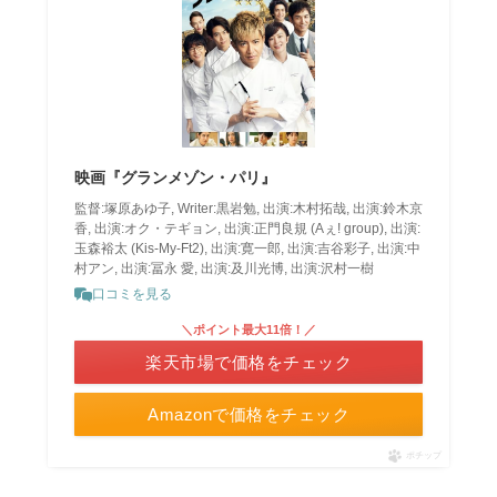
映画『グランメゾン・パリ』
監督:塚原あゆ子, Writer:黒岩勉, 出演:木村拓哉, 出演:鈴木京
香, 出演:オク・テギョン, 出演:正門良規 (Aぇ! group), 出演:
玉森裕太 (Kis-My-Ft2), 出演:寛一郎, 出演:吉谷彩子, 出演:中
村アン, 出演:冨永 愛, 出演:及川光博, 出演:沢村一樹
口コミを見る
＼ポイント最大11倍！／
楽天市場で価格をチェック
Amazonで価格をチェック
ポチップ