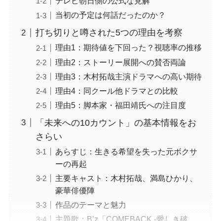
テレビ朝日側の公式な見解
当初の予定は何話だったのか？
打ち切りと噂された5つの理由を考察
理由1：期待値を下回った？視聴率の推移
理由2：ストーリー展開への賛否両論
理由3：木村拓哉主演ドラマへの高い期待
理由4：同クール他ドラマとの比較
理由5：脚本家・福田靖氏への注目度
「未来への10カウント」の基本情報をお
さらい
あらすじ：生きる希望を失った元ボクサ
ーの再起
主要キャスト：木村拓哉、満島ひかり、
豪華俳優陣
作品のテーマと魅力
主題歌：B’z「COMEBACK -愛しき破