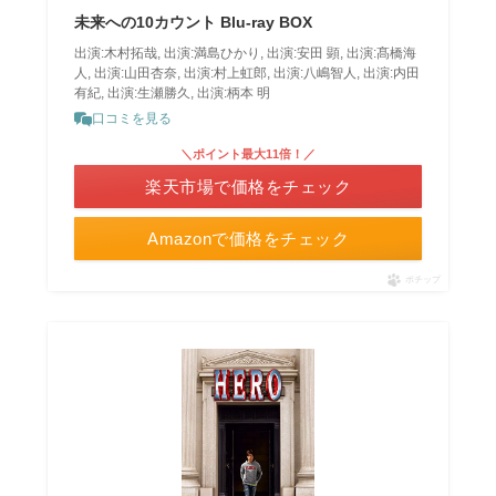
未来への10カウント Blu-ray BOX
出演:木村拓哉, 出演:満島ひかり, 出演:安田 顕, 出演:髙橋海
人, 出演:山田杏奈, 出演:村上虹郎, 出演:八嶋智人, 出演:内田
有紀, 出演:生瀬勝久, 出演:柄本 明
口コミを見る
＼ポイント最大11倍！／
楽天市場で価格をチェック
Amazonで価格をチェック
ポチップ