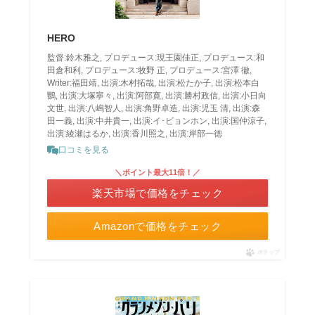
HERO
監督:鈴木雅之, プロデュース:現王園佳正, プロデュース:和
田倉和利, プロデュース:牧野 正, プロデュース:宮澤 徹,
Writer:福田靖, 出演:木村拓哉, 出演:松たか子, 出演:松本白
鸚, 出演:大塚寧々, 出演:阿部寛, 出演:勝村政信, 出演:小日向
文世, 出演:八嶋智人, 出演:角野卓造, 出演:児玉 清, 出演:森
田一義, 出演:中井貴一, 出演:イ･ビョンホン, 出演:国仲涼子,
出演:綾瀬はるか, 出演:香川照之, 出演:岸部一徳
口コミを見る
＼ポイント最大11倍！／
楽天市場で価格をチェック
Amazonで価格をチェック
ポチップ