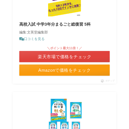
高校入試 中学3年分まるごと総復習 5科
編集:文英堂編集部
口コミを見る
＼ポイント最大11倍！／
楽天市場で価格をチェック
Amazonで価格をチェック
ポチップ