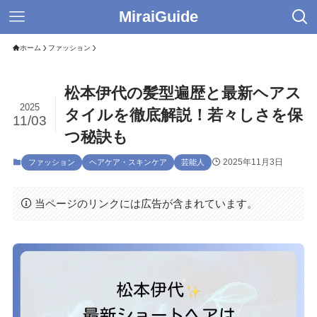
MiraiGuide
ホーム
ファッション
松本伊代の髪型遍歴と最新ヘアス
2025
タイルを徹底解説！若々しさを保
11/03
つ秘訣も
2025年11月3日
ファッション
ヘアケア・スキンケア
芸能人
当ページのリンクには広告が含まれています。