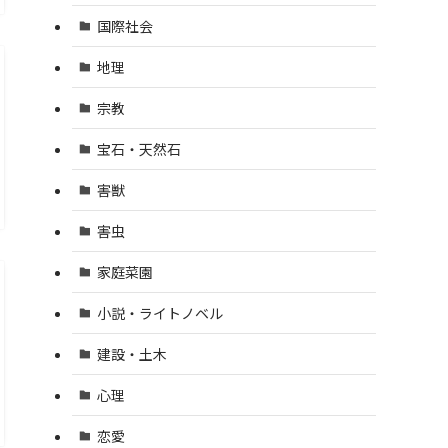
国際社会
地理
宗教
宝石・天然石
害獣
害虫
家庭菜園
小説・ライトノベル
建設・土木
心理
恋愛