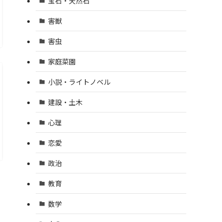
宝石・天然石
害獣
害虫
家庭菜園
小説・ライトノベル
建設・土木
心理
恋愛
政治
教育
数学