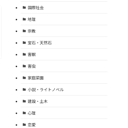
国際社会
地理
宗教
宝石・天然石
害獣
害虫
家庭菜園
小説・ライトノベル
建設・土木
心理
恋愛