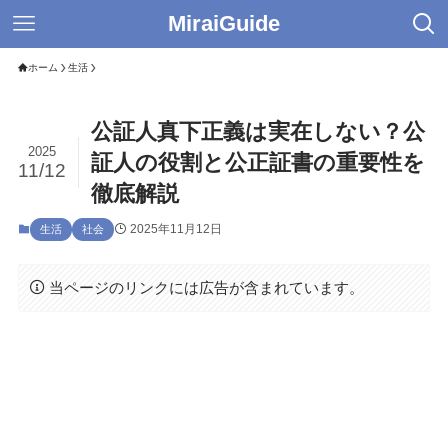
MiraiGuide
ホーム
生活
公証人真下正義は実在しない？公
2025
証人の役割と公正証書の重要性を
11/12
徹底解説
2025年11月12日
生活
社会
当ページのリンクには広告が含まれています。