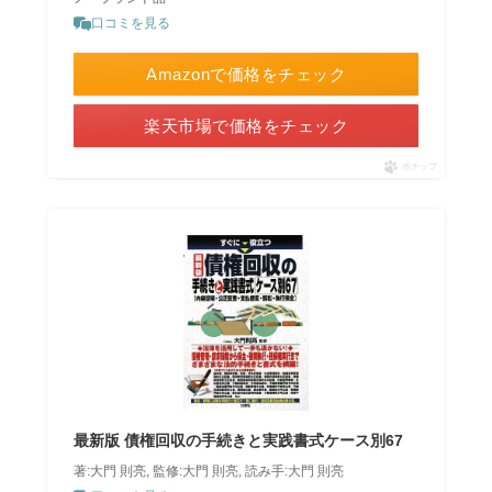
口コミを見る
Amazonで価格をチェック
楽天市場で価格をチェック
ポチップ
最新版 債権回収の手続きと実践書式ケース別67
著:大門 則亮, 監修:大門 則亮, 読み手:大門 則亮