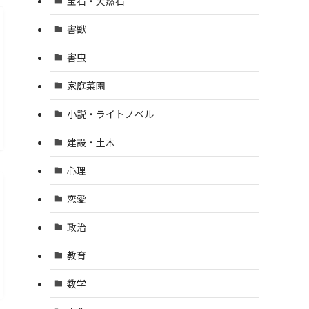
宝石・天然石
害獣
害虫
家庭菜園
小説・ライトノベル
建設・土木
心理
恋愛
政治
教育
数学