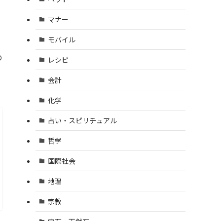
マナー
モバイル
の
レシピ
会計
化学
占い・スピリチュアル
哲学
国際社会
地理
宗教