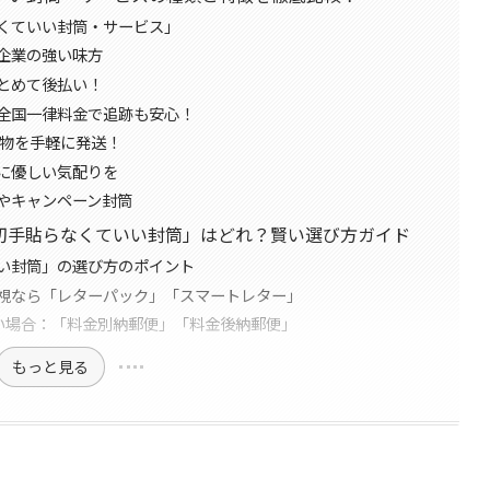
くていい封筒・サービス」
！企業の強い味方
まとめて後払い！
 全国一律料金で追跡も安心！
荷物を手軽に発送！
手に優しい気配りを
筒やキャンペーン封筒
切手貼らなくていい封筒」はどれ？賢い選び方ガイド
い封筒」の選び方のポイント
視なら「レターパック」「スマートレター」
い場合：「料金別納郵便」「料金後納郵便」
もっと見る