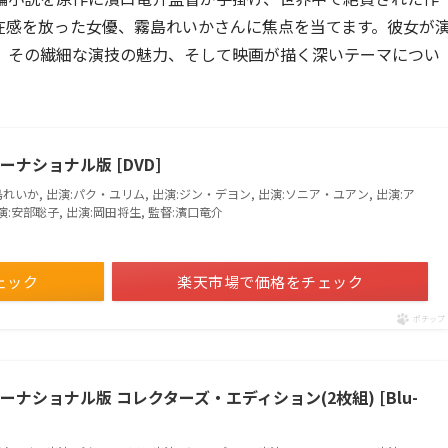
在感を放った女優、霧島れいかさんに焦点を当てます。彼女が
、その繊細な演技の魅力、そして映画が描く深いテーマについ
ナショナル版 [DVD]
島れいか, 出演:パク・ユリム, 出演:ジン・デヨン, 出演:ソニア・ユアン, 出演:ア
演:安部聡子, 出演:岡田将生, 監督:濱口竜介
ェック
楽天市場で価格をチェック
ポチップ
ナショナル版 コレクターズ・エディション(2枚組) [Blu-