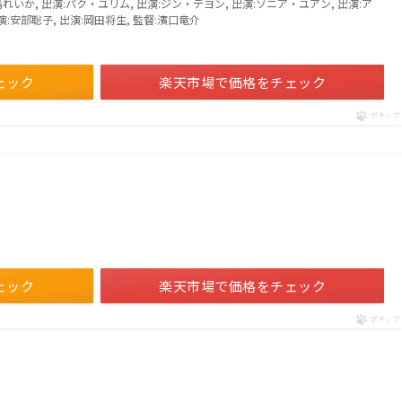
島れいか, 出演:パク・ユリム, 出演:ジン・デヨン, 出演:ソニア・ユアン, 出演:ア
演:安部聡子, 出演:岡田将生, 監督:濱口竜介
ェック
楽天市場で価格をチェック
ポチップ
ェック
楽天市場で価格をチェック
ポチップ