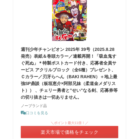
週刊少年チャンピオン 2025年 39号（2025.8.28
発売）表紙＆巻頭カラー／連載再開！「吸血鬼す
ぐ死ぬ」＊特製ポストカード付き、応募者全員サ
ービス アクリルブロック（全6種）プレゼント、
Ｃカラー／刃牙らへん（BAKI RAHEN）＋地上最
強SP鼎談（板垣恵介×阿部兄妹（柔道金メダリス
ト）） 、チェリー勇者と”せい”なる剣、応募券等
の切り抜きは一切ありません。
ノーブランド品
口コミを見る
＼ポイント最大11倍！／
楽天市場で価格をチェック