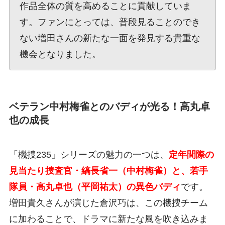
作品全体の質を高めることに貢献していま
す。ファンにとっては、普段見ることのでき
ない増田さんの新たな一面を発見する貴重な
機会となりました。
ベテラン中村梅雀とのバディが光る！高丸卓
也の成長
「機捜235」シリーズの魅力の一つは、
定年間際の
見当たり捜査官・縞長省一（中村梅雀）と、若手
隊員・高丸卓也（平岡祐太）の異色バディ
です。
増田貴久さんが演じた倉沢巧は、この機捜チーム
に加わることで、ドラマに新たな風を吹き込みま