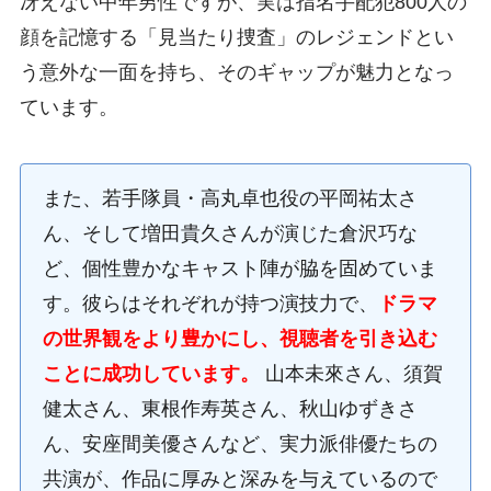
冴えない中年男性ですが、実は指名手配犯800人の
顔を記憶する「見当たり捜査」のレジェンドとい
う意外な一面を持ち、そのギャップが魅力となっ
ています。
また、若手隊員・高丸卓也役の平岡祐太さ
ん、そして増田貴久さんが演じた倉沢巧な
ど、個性豊かなキャスト陣が脇を固めていま
す。彼らはそれぞれが持つ演技力で、
ドラマ
の世界観をより豊かにし、視聴者を引き込む
ことに成功しています。
山本未來さん、須賀
健太さん、東根作寿英さん、秋山ゆずきさ
ん、安座間美優さんなど、実力派俳優たちの
共演が、作品に厚みと深みを与えているので