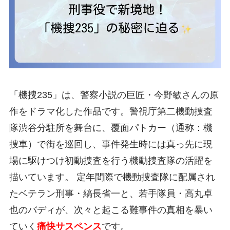
「機捜235」は、警察小説の巨匠・今野敏さんの原
作をドラマ化した作品です。警視庁第二機動捜査
隊渋谷分駐所を舞台に、覆面パトカー（通称：機
捜車）で街を巡回し、事件発生時には真っ先に現
場に駆けつけ初動捜査を行う機動捜査隊の活躍を
描いています。 定年間際で機動捜査隊に配属され
たベテラン刑事・縞長省一と、若手隊員・高丸卓
也のバディが、次々と起こる難事件の真相を暴い
ていく
痛快サスペンス
です。