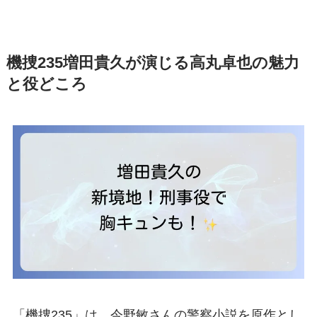
機捜235増田貴久が演じる高丸卓也の魅力
と役どころ
「機捜235」は、今野敏さんの警察小説を原作とし