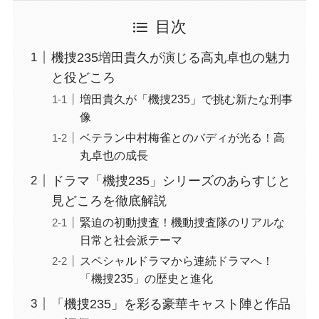
目次
機捜235増田貴久が演じる高丸卓也の魅力
と役どころ
増田貴久が「機捜235」で挑む新たな刑事
像
ベテラン中村梅雀とのバディが光る！高
丸卓也の成長
ドラマ「機捜235」シリーズのあらすじと
見どころを徹底解説
緊迫の初動捜査！機動捜査隊のリアルな
日常と社会派テーマ
スペシャルドラマから連続ドラマへ！
「機捜235」の歴史と進化
「機捜235」を彩る豪華キャスト陣と作品