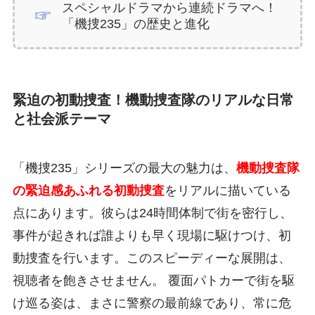
スペシャルドラマから連続ドラマへ！
「機捜235」の歴史と進化
緊迫の初動捜査！機動捜査隊のリアルな日常
と社会派テーマ
「機捜235」シリーズの最大の魅力は、
機動捜査隊
の緊迫感あふれる初動捜査
をリアルに描いている
点にあります。彼らは24時間体制で街を密行し、
事件が起きれば誰よりも早く現場に駆けつけ、初
動捜査を行います。このスピーディーな展開は、
視聴者を飽きさせません。 覆面パトカーで街を駆
け巡る姿は、まさに警察の最前線であり、常に危