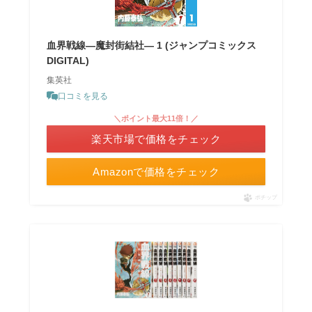
血界戦線―魔封街結社― 1 (ジャンプコミックス
DIGITAL)
集英社
口コミを見る
＼ポイント最大11倍！／
楽天市場で価格をチェック
Amazonで価格をチェック
ポチップ