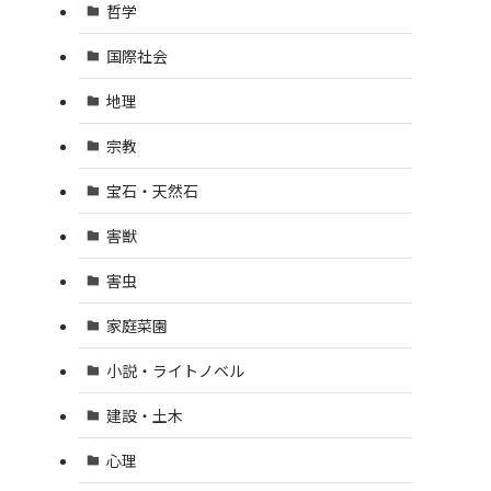
哲学
国際社会
地理
宗教
宝石・天然石
害獣
害虫
家庭菜園
小説・ライトノベル
建設・土木
心理