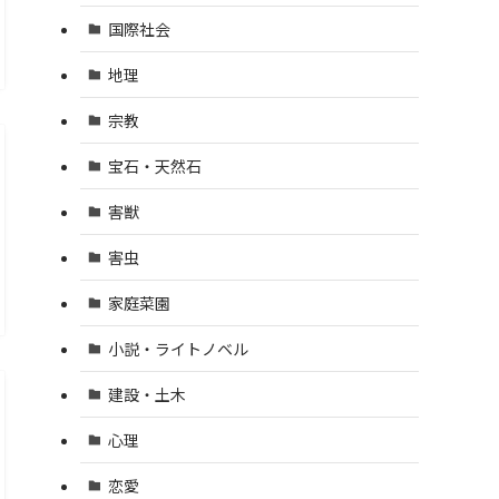
国際社会
地理
宗教
宝石・天然石
害獣
害虫
家庭菜園
小説・ライトノベル
建設・土木
心理
恋愛