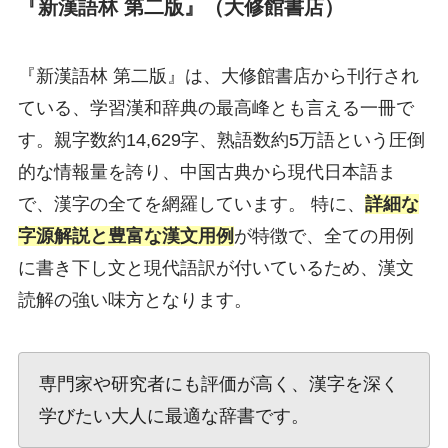
『新漢語林 第二版』（大修館書店）
『新漢語林 第二版』は、大修館書店から刊行され
ている、学習漢和辞典の最高峰とも言える一冊で
す。親字数約14,629字、熟語数約5万語という圧倒
的な情報量を誇り、中国古典から現代日本語ま
で、漢字の全てを網羅しています。 特に、
詳細な
字源解説と豊富な漢文用例
が特徴で、全ての用例
に書き下し文と現代語訳が付いているため、漢文
読解の強い味方となります。
専門家や研究者にも評価が高く、漢字を深く
学びたい大人に最適な辞書です。