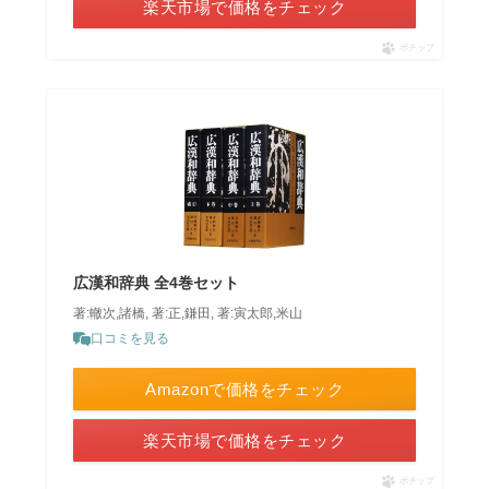
楽天市場で価格をチェック
ポチップ
広漢和辞典 全4巻セット
著:轍次,諸橋, 著:正,鎌田, 著:寅太郎,米山
口コミを見る
Amazonで価格をチェック
楽天市場で価格をチェック
ポチップ