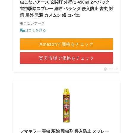
虫こないアース 玄関灯 外壁に 450ml 2本パック
害虫駆除スプレー 網戸 ベランダ 侵入防止 害虫 対
策 屋外 忌避 カメムシ 蛾 コバエ
虫こないアース
口コミを見る
Amazonで価格をチェック
楽天市場で価格をチェック
ポチップ
フマキラー 害虫 駆除 殺虫剤 侵入防止 スプレー