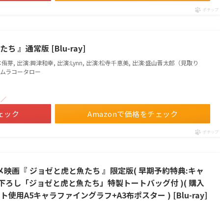
ポチップ
』通常版 [Blu-ray]
侑芽, 出演:興津和幸, 出演:Lynn, 出演:松寺千恵美, 出演:盛山晋太郎（見取り
:タムラコータロー
！／
ェック
Amazonで価格をチェック
ポチップ
アニメ映画『 ジョゼと虎と魚たち 』限定版( 早期予約特典:キャ
ろし「ジョゼと虎と魚たち」特製トートバッグ付 )( 購入
用A5キャラファイングラフ+A3布ポスター ) [Blu-ray]