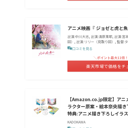
アニメ映画『 ジョゼと虎と魚たち 
出演:中川大志, 出演:清原果耶, 出演:宮本
図）, 出演:リリー（見取り図）, 監督
口コミを見る
＼ポイント最大11倍
楽天市場で価格をチ
【Amazon.co.jp限定】
ラクター原案・絵本奈央描き下
特典:アニメ描き下ろしイラスト使
KADOKAWA