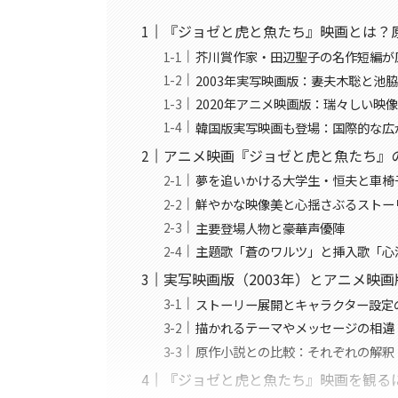
『ジョゼと虎と魚たち』映画とは？
芥川賞作家・田辺聖子の名作短編が
2003年実写映画版：妻夫木聡と池
2020年アニメ映画版：瑞々しい映
韓国版実写映画も登場：国際的な広
アニメ映画『ジョゼと虎と魚たち』
夢を追いかける大学生・恒夫と車椅
鮮やかな映像美と心揺さぶるストー
主要登場人物と豪華声優陣
主題歌「蒼のワルツ」と挿入歌「心
実写映画版（2003年）とアニメ映画
ストーリー展開とキャラクター設定
描かれるテーマやメッセージの相違
原作小説との比較：それぞれの解釈
『ジョゼと虎と魚たち』映画を観る