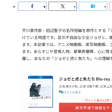
芥川賞作家・田辺聖子の名作短編を原作とする『
けている物語です。足の不自由な少女ジョゼと、
ます。本記事では、アニメ映画版、実写映画版、
ます。あらすじや登場人物、豪華声優陣、心に残
羅し、あなたの「ジョゼと虎と魚たち」への理解
ジョゼと虎と魚たち Blu-r
出演:妻夫木聡, 出演:池脇千鶴, 出演:上
口コミを見る
＼ポイント最大11倍
楽天市場で価格をチ