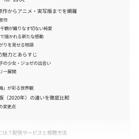
原作からアニメ・実写版までを網羅
原作
脇千鶴が織りなす切ない純愛
像で描かれる新たな感動
がりを見せる物語
の魅力とあらすじ
子の少女・ジョゼの出会い
リー展開
海」が彩る世界観
版（2020年）の違いを徹底比較
の変更点
には？配信サービスと視聴方法