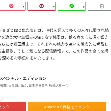
ジョゼと虎と魚たち』は、時代を超えて多くの人々に愛され続
夢を追う大学生恒夫の織りなす純愛は、観る者の心に深く響き
さらには韓国版まで、それぞれの魅力や違いを徹底的に解説し
る主題歌、そして気になる配信情報まで、この作品の全てを網
を深めるお手伝いをいたします。
ay スペシャル・エディション
野樹里, 出演:新井浩文, 出演:新屋英子, 監督:犬童一心
！／
ェック
Amazonで価格をチェック