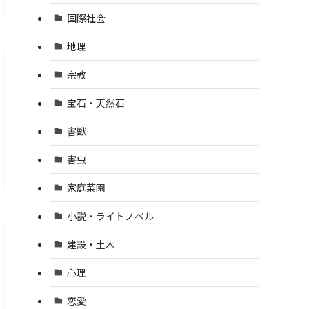
国際社会
地理
宗教
宝石・天然石
害獣
害虫
家庭菜園
小説・ライトノベル
建設・土木
心理
恋愛