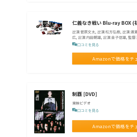
仁義なき戦い Blu-ray BOX
出演:菅原文太, 出演:松方弘樹, 出演:渡瀬
広, 出演:内田朝雄, 出演:金子信雄, 監督
口コミを見る
Amazonで価格をチ
制覇 [DVD]
東映ビデオ
口コミを見る
Amazonで価格をチ