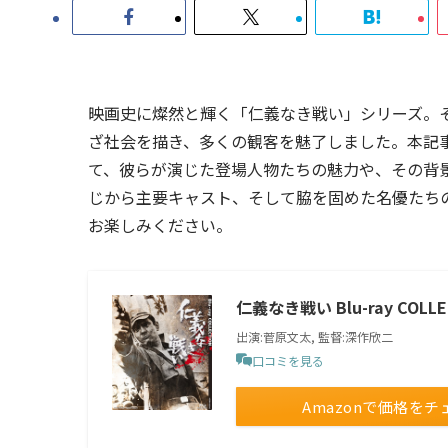
映画史に燦然と輝く「仁義なき戦い」シリーズ。
ざ社会を描き、多くの観客を魅了しました。本記
て、彼らが演じた登場人物たちの魅力や、その背
じから主要キャスト、そして脇を固めた名優たち
お楽しみください。
仁義なき戦い Blu-ray COLLE
出演:菅原文太, 監督:深作欣二
口コミを見る
Amazonで価格をチ