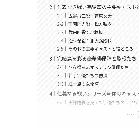
仁義なき戦い完結篇の主要キャスト
広能昌三役：菅原文太
市岡輝吉役：松方弘樹
武田明役：小林旭
松村保役：北大路欣也
その他の主要キャストと役どころ
完結篇を彩る豪華俳優陣と脇役たち
存在感を示すベテラン俳優たち
若手俳優たちの熱演
紅一点の女優陣
仁義なき戦いシリーズ全体のキャス
実録路線を支えた俳優たちのリアリ