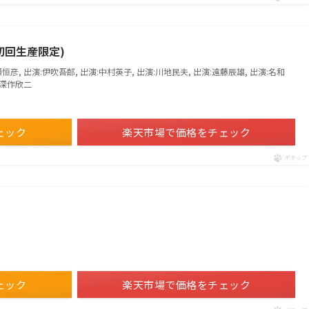
 (初回生産限定)
恒彦, 出演:伊吹吾郎, 出演:中村英子, 出演:川地民夫, 出演:遠藤辰雄, 出演:名和
:深作欣二
ェック
楽天市場で価格をチェック
ポチップ
ェック
楽天市場で価格をチェック