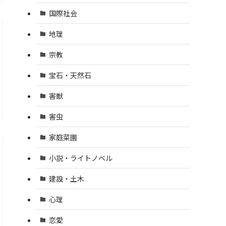
国際社会
地理
宗教
宝石・天然石
害獣
害虫
家庭菜園
小説・ライトノベル
建設・土木
心理
恋愛