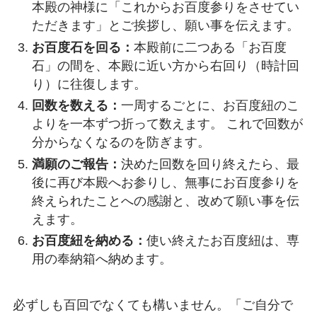
本殿の神様に「これからお百度参りをさせてい
ただきます」とご挨拶し、願い事を伝えます。
お百度石を回る：
本殿前に二つある「お百度
石」の間を、本殿に近い方から右回り（時計回
り）に往復します。
回数を数える：
一周するごとに、お百度紐のこ
よりを一本ずつ折って数えます。 これで回数が
分からなくなるのを防ぎます。
満願のご報告：
決めた回数を回り終えたら、最
後に再び本殿へお参りし、無事にお百度参りを
終えられたことへの感謝と、改めて願い事を伝
えます。
お百度紐を納める：
使い終えたお百度紐は、専
用の奉納箱へ納めます。
必ずしも百回でなくても構いません。「ご自分で