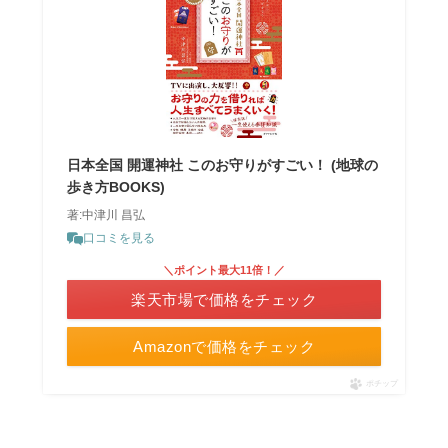
日本全国 開運神社 このお守りがすごい！ (地球の
歩き方BOOKS)
著:中津川 昌弘
口コミを見る
＼ポイント最大11倍！／
楽天市場で価格をチェック
Amazonで価格をチェック
ポチップ