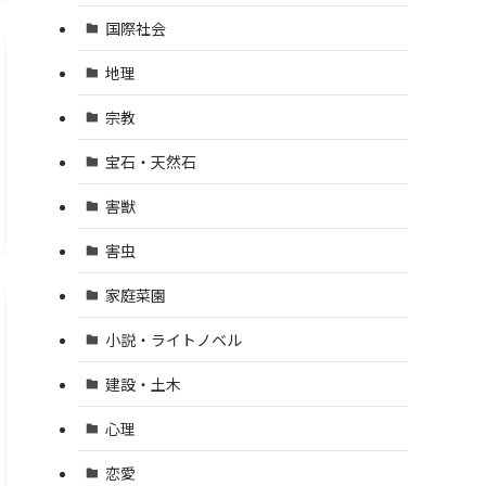
国際社会
地理
宗教
宝石・天然石
害獣
害虫
家庭菜園
小説・ライトノベル
建設・土木
心理
恋愛