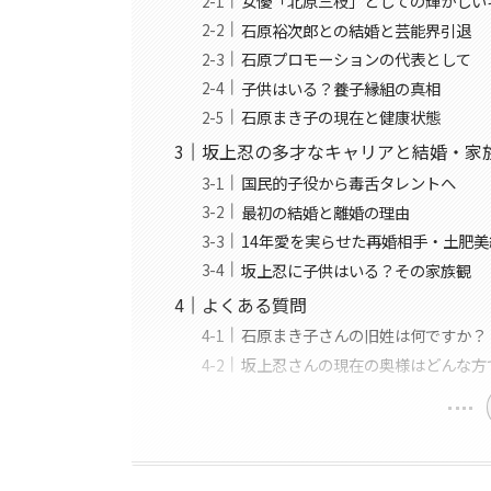
女優「北原三枝」としての輝かしい
石原裕次郎との結婚と芸能界引退
石原プロモーションの代表として
子供はいる？養子縁組の真相
石原まき子の現在と健康状態
坂上忍の多才なキャリアと結婚・家
国民的子役から毒舌タレントへ
最初の結婚と離婚の理由
14年愛を実らせた再婚相手・土肥
坂上忍に子供はいる？その家族観
よくある質問
石原まき子さんの旧姓は何ですか？
坂上忍さんの現在の奥様はどんな方