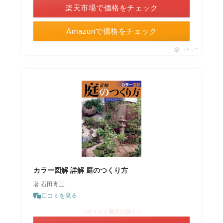
楽天市場で価格をチェック
Amazonで価格をチェック
ポチップ
カラー図解 詳解 庭のつくり方
著:石田宵三
口コミを見る
＼ポイント最大11倍！／