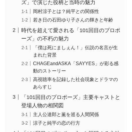
ズ」で演じた役柄と当時の魅力
岡村涼子とは？純平との関係性
若き日の石田ゆり子さんの輝きと年齢
時代を超えて愛される「101回目のプロポ
ーズ」の不朽の魅力
「僕は死にましぇん！」伝説の名言が生
まれた背景
CHAGEandASKA「SAYYES」が彩る感
動のストーリー
高視聴率を記録した社会現象とドラマの
あらすじ
「101回目のプロポーズ」主要キャストと
登場人物の相関図
主人公達郎と薫を巡る人間関係
涼子と純平の恋の行方