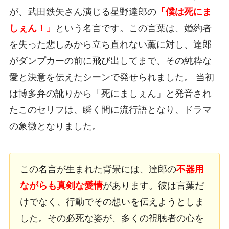
が、武田鉄矢さん演じる星野達郎の
「僕は死にま
しぇん！」
という名言です。この言葉は、婚約者
を失った悲しみから立ち直れない薫に対し、達郎
がダンプカーの前に飛び出してまで、その純粋な
愛と決意を伝えたシーンで発せられました。 当初
は博多弁の訛りから「死にましぇん」と発音され
たこのセリフは、瞬く間に流行語となり、ドラマ
の象徴となりました。
この名言が生まれた背景には、達郎の
不器用
ながらも真剣な愛情
があります。彼は言葉だ
けでなく、行動でその想いを伝えようとしま
した。その必死な姿が、多くの視聴者の心を