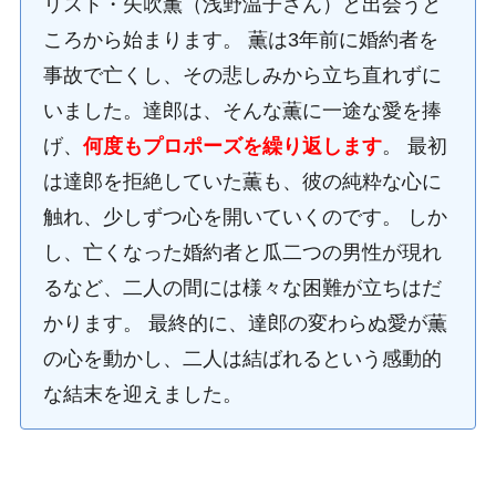
リスト・矢吹薫（浅野温子さん）と出会うと
ころから始まります。 薫は3年前に婚約者を
事故で亡くし、その悲しみから立ち直れずに
いました。達郎は、そんな薫に一途な愛を捧
げ、
何度もプロポーズを繰り返します
。 最初
は達郎を拒絶していた薫も、彼の純粋な心に
触れ、少しずつ心を開いていくのです。 しか
し、亡くなった婚約者と瓜二つの男性が現れ
るなど、二人の間には様々な困難が立ちはだ
かります。 最終的に、達郎の変わらぬ愛が薫
の心を動かし、二人は結ばれるという感動的
な結末を迎えました。