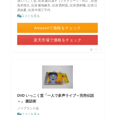
演:いっこく堂, 出演:夏日凜子（ジャクリーン：VO）, 出演:
高木煌大, 出演:菊地麻衣, 出演:西村凪, 出演:西村颯, 出演:江
原由夏, 出演:中原三千代
口コミを見る
Amazonで価格をチェック
楽天市場で価格をチェック
ポチップ
DVD いっこく堂「一人で多声ライブ～完売伝説
～」 腹話術
ノーブランド品
口コミを見る