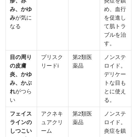
疹、赤
炎症を鎮
み、かゆ
め、血行
み
が気に
を促進し
なる
て肌トラ
ブルを治
す。
目の周り
プリスク
第2類医
ノンステ
の皮膚
リードi
薬品
ロイド。
炎、かゆ
デリケー
み、かぶ
トな目も
れ
がつら
とに使え
い
る。
フェイス
アクネキ
第2類医
ノンステ
ラインの
ュアクリ
薬品
ロイド。
しつこい
ーム
炎症を鎮