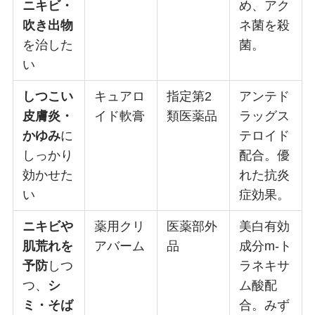
ニキビ・
め、アク
吹き出物
ネ菌を殺
を治した
菌。
い
しつこい
キュアロ
指定第2
アンテド
皮膚炎・
イド軟膏
類医薬品
ラッグス
かゆみ
に
テロイド
しっかり
配合。優
効かせた
れた抗炎
い
症効果。
ニキビや
薬用クリ
医薬部外
美白有効
肌荒れを
アバーム
品
成分m-ト
予防
しつ
ラネキサ
つ、
シ
ム酸配
ミ・そば
合。みず