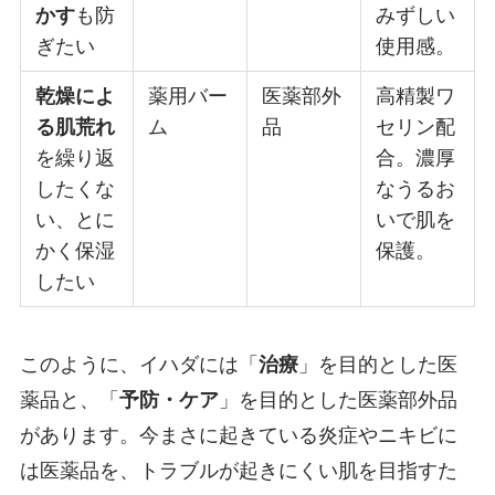
かす
も防
みずしい
ぎたい
使用感。
乾燥によ
薬用バー
医薬部外
高精製ワ
る肌荒れ
ム
品
セリン配
を繰り返
合。濃厚
したくな
なうるお
い、とに
いで肌を
かく保湿
保護。
したい
このように、イハダには「
治療
」を目的とした医
薬品と、「
予防・ケア
」を目的とした医薬部外品
があります。今まさに起きている炎症やニキビに
は医薬品を、トラブルが起きにくい肌を目指すた