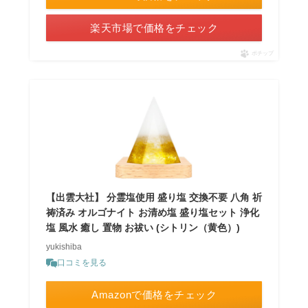
楽天市場で価格をチェック
ポチップ
【出雲大社】 分霊塩使用 盛り塩 交換不要 八角 祈
祷済み オルゴナイト お清め塩 盛り塩セット 浄化
塩 風水 癒し 置物 お祓い (シトリン（黄色）)
yukishiba
口コミを見る
Amazonで価格をチェック