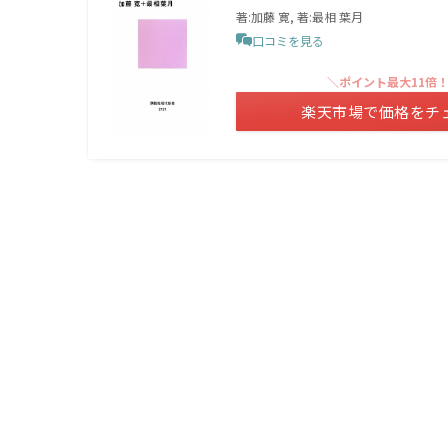
著:加藤 寛, 著:最相 葉月
口コミを見る
＼ポイント最大11倍
楽天市場で価格をチ