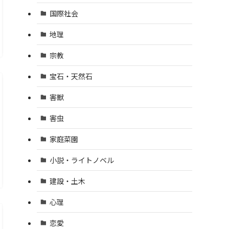
国際社会
地理
宗教
宝石・天然石
害獣
害虫
家庭菜園
小説・ライトノベル
建設・土木
心理
恋愛