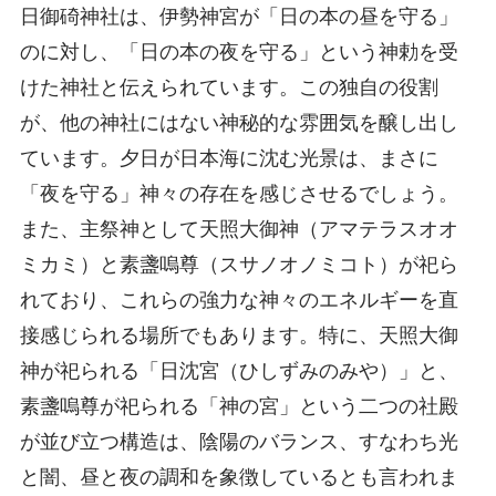
日御碕神社は、伊勢神宮が「日の本の昼を守る」
のに対し、「日の本の夜を守る」という神勅を受
けた神社と伝えられています。この独自の役割
が、他の神社にはない神秘的な雰囲気を醸し出し
ています。夕日が日本海に沈む光景は、まさに
「夜を守る」神々の存在を感じさせるでしょう。
また、主祭神として天照大御神（アマテラスオオ
ミカミ）と素盞嗚尊（スサノオノミコト）が祀ら
れており、これらの強力な神々のエネルギーを直
接感じられる場所でもあります。特に、天照大御
神が祀られる「日沈宮（ひしずみのみや）」と、
素盞嗚尊が祀られる「神の宮」という二つの社殿
が並び立つ構造は、陰陽のバランス、すなわち光
と闇、昼と夜の調和を象徴しているとも言われま