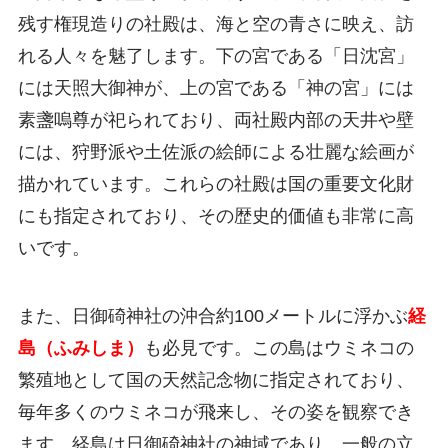
残す権現造りの社殿は、海と空の青さに映え、訪
れる人々を魅了します。下の宮である「日沈宮」
には天照大御神が、上の宮である「神の宮」には
素盞嗚尊が祀られており、両社殿内部の天井や壁
には、狩野派や土佐派の絵師による壮麗な絵画が
描かれています。これらの社殿は国の重要文化財
にも指定されており、その歴史的価値も非常に高
いです。
また、日御碕神社の沖合約100メートルに浮かぶ
経
島（ふみしま）
も必見です。この島はウミネコの
繁殖地として国の天然記念物に指定されており、
毎年多くのウミネコが飛来し、その姿を観察でき
ます。経島は日御碕神社の神域であり、一般の立