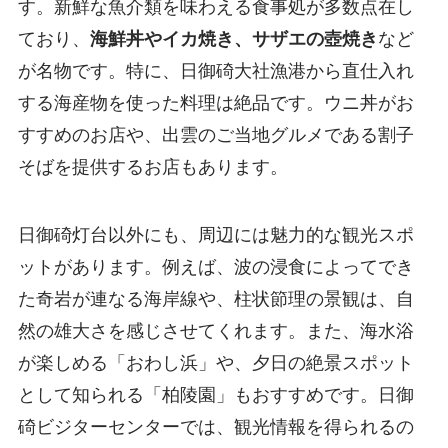
す。新鮮な魚介類を味わえる食事処が多数点在し
ており、
海鮮丼やイカ焼き、サザエの壺焼き
など
が名物です。特に、日御碕大社漁港から直仕入れ
する海産物を使った料理は絶品です。ウニ丼がお
すすめのお店や、出雲のご当地グルメである割子
そばを提供するお店もあります。
日御碕灯台以外にも、周辺には魅力的な観光スポ
ットがあります。例えば、波の浸食によってでき
た奇岩が連なる海岸線や、柱状節理の景観は、自
然の雄大さを感じさせてくれます。また、海水浴
が楽しめる「おわし浜」や、夕日の絶景スポット
として知られる「柏陵園」もおすすめです。日御
碕ビジターセンターでは、観光情報を得られるの