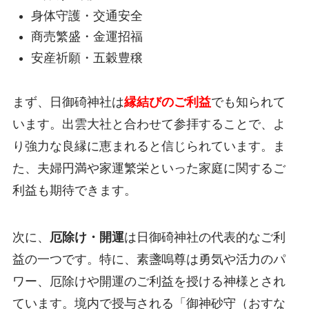
身体守護・交通安全
商売繁盛・金運招福
安産祈願・五穀豊穣
まず、日御碕神社は
縁結びのご利益
でも知られて
います。出雲大社と合わせて参拝することで、よ
り強力な良縁に恵まれると信じられています。ま
た、夫婦円満や家運繁栄といった家庭に関するご
利益も期待できます。
次に、
厄除け・開運
は日御碕神社の代表的なご利
益の一つです。特に、素盞嗚尊は勇気や活力のパ
ワー、厄除けや開運のご利益を授ける神様とされ
ています。境内で授与される「御神砂守（おすな