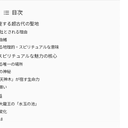
目次
座する超古代の聖地
神社とされる理由
由緒
る地理的・スピリチュアルな意味
スピリチュアルな魅力の核心
る唯一の場所
の神秘
の天神木」が宿す生命力
願い
益
大龍王の「水玉の池」
変化
は