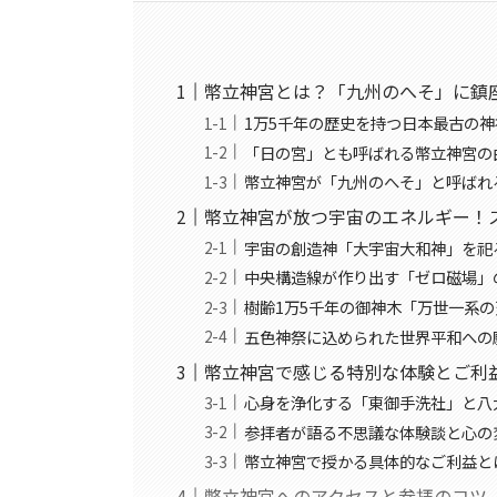
幣立神宮とは？「九州のへそ」に鎮
1万5千年の歴史を持つ日本最古の
「日の宮」とも呼ばれる幣立神宮の
幣立神宮が「九州のへそ」と呼ばれ
幣立神宮が放つ宇宙のエネルギー！
宇宙の創造神「大宇宙大和神」を祀
中央構造線が作り出す「ゼロ磁場」
樹齢1万5千年の御神木「万世一系
五色神祭に込められた世界平和への
幣立神宮で感じる特別な体験とご利
心身を浄化する「東御手洗社」と八
参拝者が語る不思議な体験談と心の
幣立神宮で授かる具体的なご利益と
幣立神宮へのアクセスと参拝のコツ