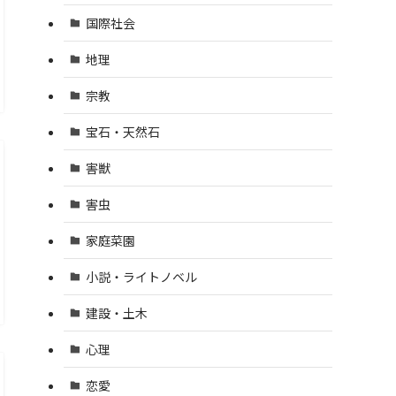
国際社会
地理
宗教
宝石・天然石
害獣
害虫
家庭菜園
小説・ライトノベル
建設・土木
心理
恋愛