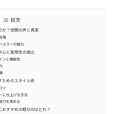
目次
のか？世間の声と真実
背景
ハスラーの魅力
び心と実用性の両立
インと機能性
力
備
すためのスタイル術
コツ
ーに仕上げる方法
魅力を高める
おすすめの軽SUVはどれ？