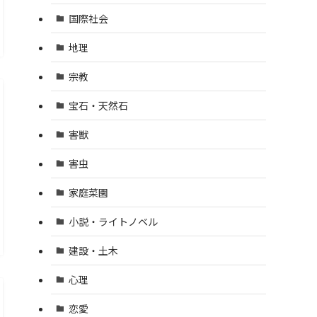
国際社会
地理
宗教
宝石・天然石
害獣
害虫
家庭菜園
小説・ライトノベル
建設・土木
心理
恋愛