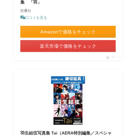
集 「羽」
扶桑社
口コミを見る
Amazonで価格をチェック
楽天市場で価格をチェック
ポチップ
羽生結弦写真集 Tai（AERA特別編集／スペシャ