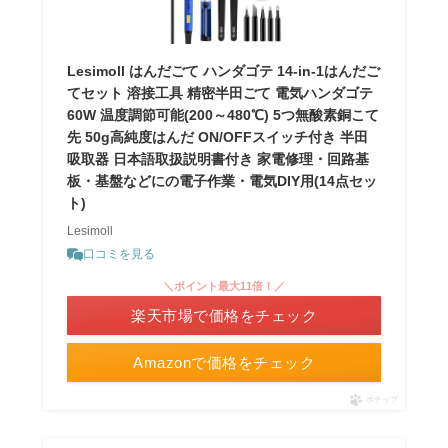
Lesimoll はんだごて ハンダゴテ 14-in-1はんだご
てセット 溶接工具 精密半田ごて 電気ハンダゴテ
60W 温度調節可能(200～480℃) 5つ無酸素銅こて
先 50g高純度はんだ ON/OFFスイッチ付き 半田
吸取器 日本語取扱説明書付き 家電修理・回路基
板・基盤などにの電子作業・電気DIY用(14点セッ
ト)
Lesimoll
口コミを見る
＼ポイント最大11倍！／
楽天市場で価格をチェック
Amazonで価格をチェック
ポチップ