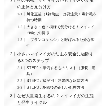
その毛虫、マイマイガかも？小さい幼虫
の正体と見分け方
孵化直後（1齢幼虫）は要注意！毒針毛を
持つ時期
大きさ・色・模様で見分ける！マイマイ
ガ幼虫の特徴
「ブランコケムシ」と呼ばれる厄介な習
性
小さいマイマイガの幼虫を安全に駆除す
る3つのステップ
STEP1：準備するものリスト（服装・道
具）
STEP2：状況別！効果的な駆除方法
STEP3：駆除後の正しい処理方法
なぜ大量発生するの？マイマイガの生態
と発生サイクル