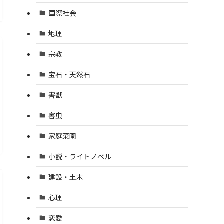
国際社会
地理
宗教
宝石・天然石
害獣
害虫
家庭菜園
小説・ライトノベル
建設・土木
心理
恋愛