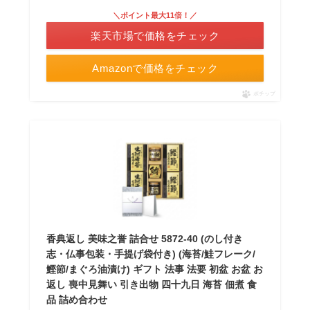
＼ポイント最大11倍！／
楽天市場で価格をチェック
Amazonで価格をチェック
ポチップ
香典返し 美味之誉 詰合せ 5872-40 (のし付き
志・仏事包装・手提げ袋付き) (海苔/鮭フレーク/
鰹節/まぐろ油漬け) ギフト 法事 法要 初盆 お盆 お
返し 喪中見舞い 引き出物 四十九日 海苔 佃煮 食
品 詰め合わせ