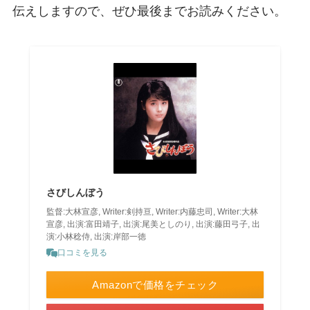
伝えしますので、ぜひ最後までお読みください。
さびしんぼう
監督:大林宣彦, Writer:剣持亘, Writer:内藤忠司, Writer:大林
宣彦, 出演:富田靖子, 出演:尾美としのり, 出演:藤田弓子, 出
演:小林稔侍, 出演:岸部一徳
口コミを見る
Amazonで価格をチェック